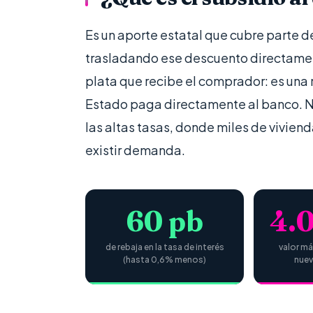
Es un aporte estatal que cubre parte de
trasladando ese descuento directament
plata que recibe el comprador: es una 
Estado paga directamente al banco. 
las altas tasas, donde miles de vivie
existir demanda.
60 pb
4.
de rebaja en la tasa de interés
valor má
(hasta 0,6% menos)
nuev