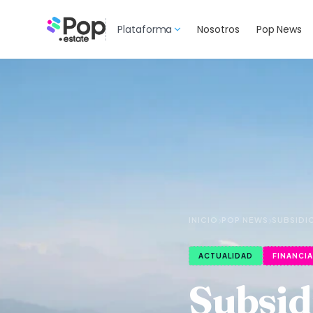
Plataforma
Nosotros
Pop News
›
›
INICIO
POP NEWS
SUBSIDI
ACTUALIDAD
FINANCI
Subsidi