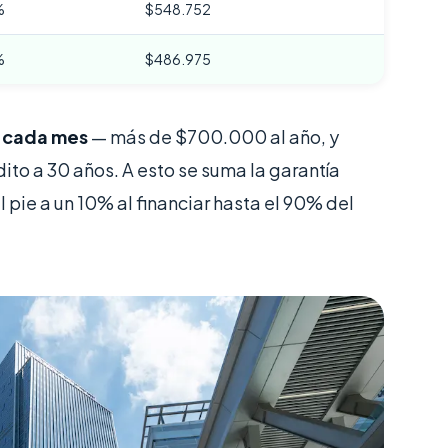
%
$548.752
%
$486.975
 cada mes
— más de $700.000 al año, y
dito a 30 años. A esto se suma la garantía
 pie a un 10% al financiar hasta el 90% del