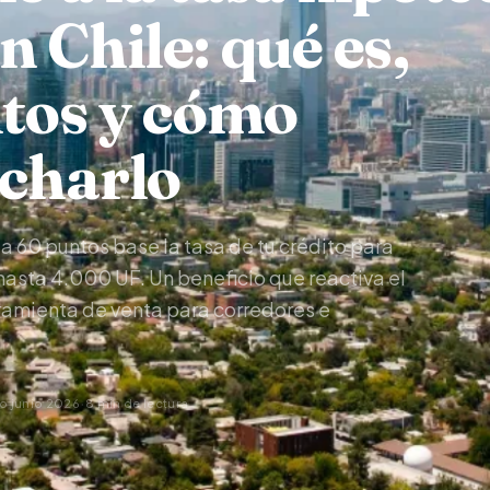
 Chile: qué es,
itos y cómo
charlo
a 60 puntos base la tasa de tu crédito para
hasta 4.000 UF. Un beneficio que reactiva el
amienta de venta para corredores e
·
o junio 2026
8 min de lectura