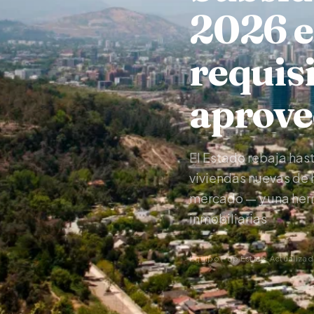
2026 en
requis
aprove
El Estado rebaja hast
viviendas nuevas de 
mercado — y una herr
inmobiliarias
·
Equipo Pop Estate
Actualizad