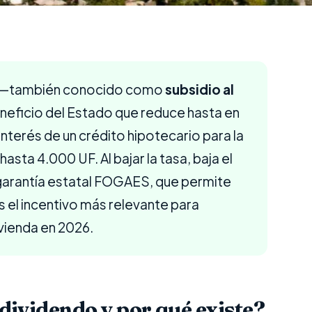
—también conocido como
subsidio al
eneficio del Estado que reduce hasta en
interés de un crédito hipotecario para la
sta 4.000 UF. Al bajar la tasa, baja el
garantía estatal FOGAES, que permite
es el incentivo más relevante para
ivienda en 2026.
 dividendo y por qué existe?