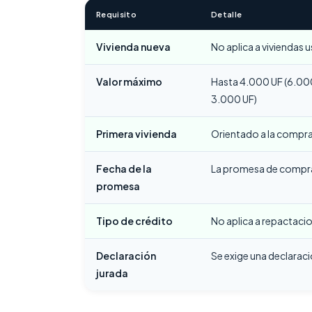
Requisito
Detalle
Vivienda nueva
No aplica a viviendas
Valor máximo
Hasta 4.000 UF (6.000
3.000 UF)
Primera vivienda
Orientado a la compra
Fecha de la
La promesa de compra
promesa
Tipo de crédito
No aplica a repactaci
Declaración
Se exige una declaració
jurada