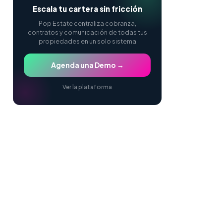
Escala tu cartera sin fricción
Pop Estate centraliza cobranza,
contratos y comunicación de todas tus
propiedades en un solo sistema
Agenda una Demo →
Ver la plataforma