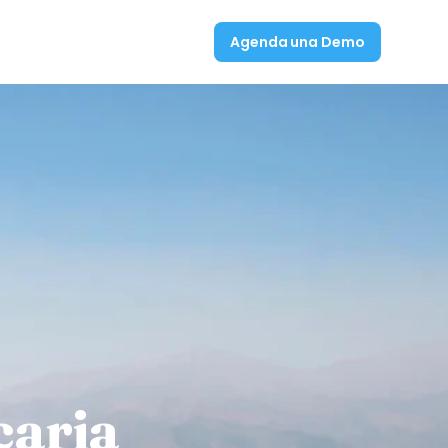
Agenda una Demo
caria