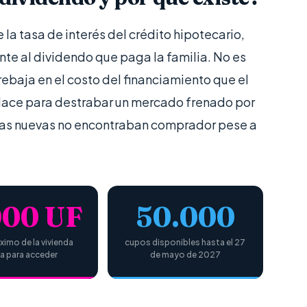
 la tasa de interés del crédito hipotecario,
e al dividendo que paga la familia. No es
rebaja en el costo del financiamiento que el
Nace para destrabar un mercado frenado por
ndas nuevas no encontraban comprador pese a
000 UF
50.000
ximo de la vivienda
cupos disponibles hasta el 27
a para acceder
de mayo de 2027