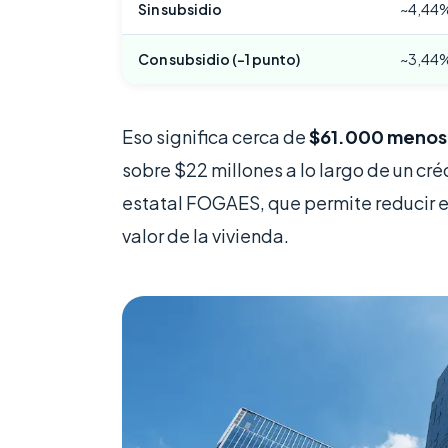
Sin subsidio
~4,44
Con subsidio (−1 punto)
~3,44
Eso significa cerca de
$61.000 menos
sobre $22 millones a lo largo de un cré
estatal FOGAES, que permite reducir el
valor de la vivienda.