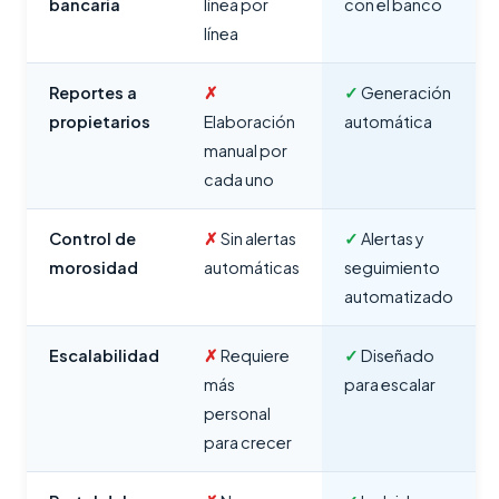
bancaria
línea por
con el banco
línea
Reportes a
✗
✓
Generación
propietarios
Elaboración
automática
manual por
cada uno
Control de
✗
Sin alertas
✓
Alertas y
morosidad
automáticas
seguimiento
automatizado
Escalabilidad
✗
Requiere
✓
Diseñado
más
para escalar
personal
para crecer