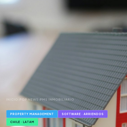
›
›
INICIO
POP NEWS
PMS INMOBILIARIO
PROPERTY MANAGEMENT
SOFTWARE · ARRIENDOS
CHILE · LATAM