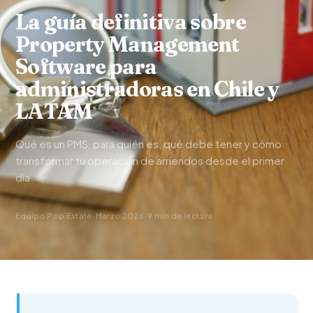
La guía definitiva sobre
Property Management
Software para
administradoras en Chile y
LATAM
Qué es un PMS, para quién es, qué debe tener y cómo
transformar tu operación de arriendos desde el primer
día
·
·
Equipo Pop Estate
Marzo 2026
9 min de lectura