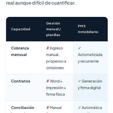
real aunque difícil de cuantificar.
Gestión
PMS
Capacidad
manual /
Inmobiliario
planillas
Cobranza
✗
Ingreso
✓
mensual
manual,
Automatizada
propenso a
y recurrente
omisiones
Contratos
✗
Word +
✓
Generación
impresión +
y firma digital
firma física
Conciliación
✗
Manual
✓
Automática